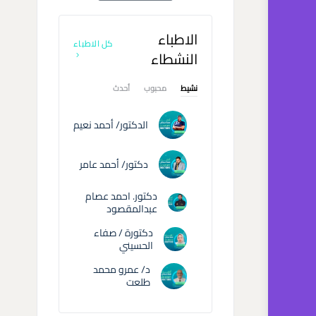
الاطباء
كل الاطباء
النشطاء
نشيط
محبوب
أحدث
الدكتور/ أحمد نعيم
دكتور/ أحمد عامر
دكتور. احمد عصام
عبدالمقصود
دكتورة / صفاء
الحسيني
د/ عمرو محمد
طلعت