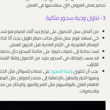
تحضير بعض العروض التي ستقدمها في العمل.
3- تناول وجبة سحور مثالية
من أفضل سبل الحصول على تركيز جيد أثناء الصيام هو شحن ط
كي تستعد ليوم عمل شاق بجانب صيام طويل، يَجِبُ ألاّ تتك
الإفطار التقليدية في الأيام العادية قبل الخروج للعمل.
لست بحاجة إلى كميات كبيرة على مائدة السحور حتى نحتف
قد يسبب إفراطك في السحور مزيد من الخمول وقلة النشا
التثاؤب.
يجب أن تحتوي
وجبة السحور
على مصادر للسوائل مثل الخضر
ومنها الخيار والبطيخ، بالإضافة إلى مصدر للبروتين مثل البيض
الطعام الغني بالبوتاسيوم مثل التمر والموز، والإكثار من م
والخضروات.