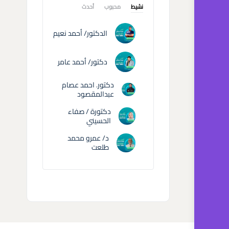
نشيط
محبوب
أحدث
الدكتور/ أحمد نعيم
دكتور/ أحمد عامر
دكتور. احمد عصام
عبدالمقصود
دكتورة / صفاء
الحسيني
د/ عمرو محمد
طلعت