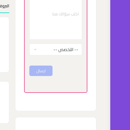
البروف
ب
ا
ا
ارسال
ا
ا