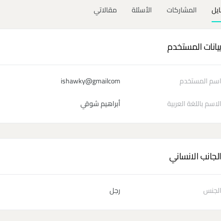
ايل
المشاركات
الأسئلة
مقالاتي
يانات المستخدم
سم المستخدم
ishawky@gmailcom
لاسم باللغة العربية
أبراهيم شوقي
لجانب الانساني
لجنس
رجل