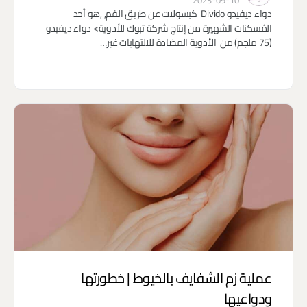
2023-09-10
دواء ديفيدو Divido كبسولات عن طريق الفم, ,هو أحد
المُسكنات الشهيرة من إنتاج شركة تبوك للأدوية> دواء ديفيدو
(75 ملجم) من الأدوية المضادة للالتهابات غير…
عملية زم الشفايف بالخيوط | خطورتها
ودواعيها