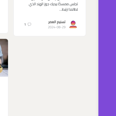
تجلس ممسكًا بيديك جوز الهند الذي
لطالما ارتبط…
تسنيم العمر
1
2024-08-29
ا
ا
ا
و
ا