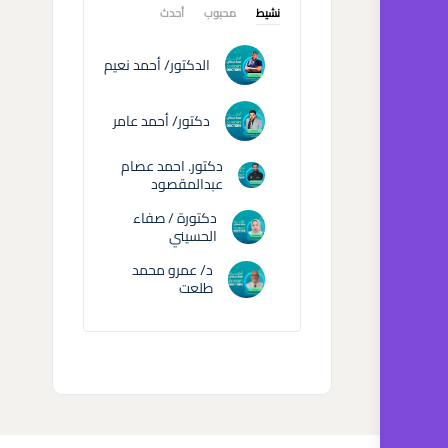
نشيط
محبوب
أحدث
الدكتور/ أحمد نعيم
دكتور/ أحمد عامر
دكتور. احمد عصام
عبدالمقصود
دكتورة / صفاء
الحسيني
د/ عمرو محمد
طلعت