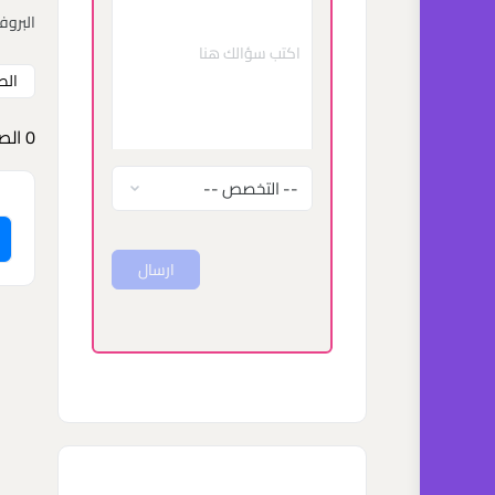
البروف
الص
0
الص
ارسال