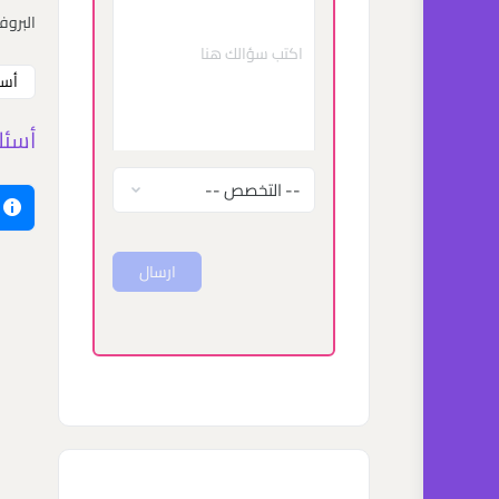
البروف
أسئ
أسئل
ارسال