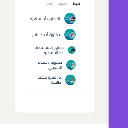
نشيط
محبوب
أحدث
الدكتور/ أحمد نعيم
دكتور/ أحمد عامر
دكتور. احمد عصام
عبدالمقصود
دكتورة / صفاء
الحسيني
د/ عمرو محمد
طلعت