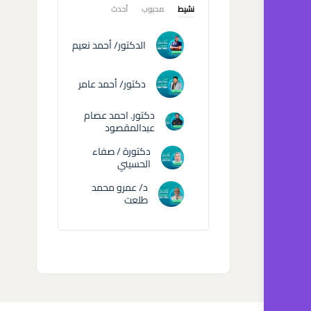
نشيط
محبوب
أحدث
الدكتور/ أحمد نعيم
دكتور/ أحمد عامر
دكتور. احمد عصام
عبدالمقصود
دكتورة / صفاء
الحسيني
د/ عمرو محمد
طلعت