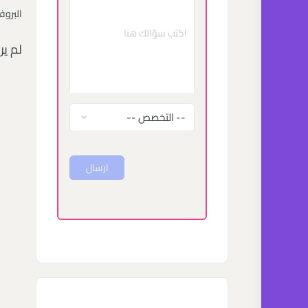
البروف
لم ي
ارسال