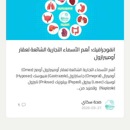
انفوجرافيك: أهم الأسماء التجارية الشائعة لعقار
أوميبرازول
أهم الأسماء التجارية الشائعة لعقار أوميبرازول أوميز (Omez)
أوميبرال (Omepral) جاسترازول (Gastrazole) هيبوسك (Hyposec)
لوسيك (Losec) بيبزول (Pepzol) بريلوزيك (Prilosec) نابيزول
(Napizole) وللمزيد من…
صحة سكاي
1
2026-03-27