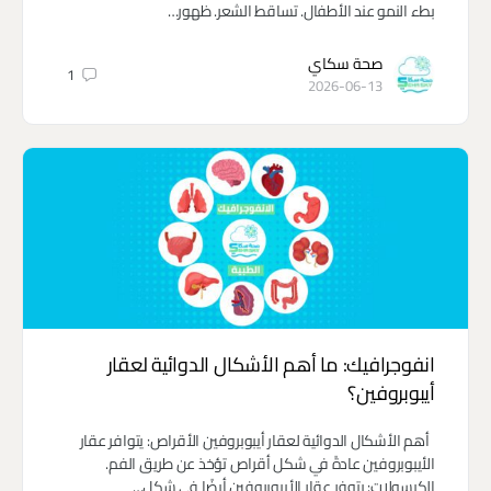
بطء النمو عند الأطفال. تساقط الشعر. ظهور…
صحة سكاي
1
2026-06-13
انفوجرافيك: ما أهم الأشكال الدوائية لعقار
أيبوبروفين؟
أهم الأشكال الدوائية لعقار أيبوبروفين الأقراص: يتوافر عقار
الأيبوبروفين عادةً في شكل أقراص تؤخذ عن طريق الفم.
الكبسولات: يتوفر عقار الأيبوبروفين أيضًا في شكل…