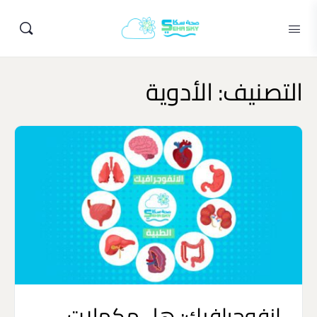
التصنيف:
الأدوية
انفوجرافيك: هل مكملات