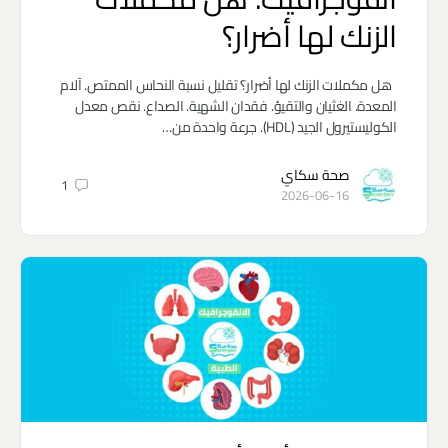
الزنك لها أضرار؟
هل مكملات الزنك لها أضرار؟ تقليل نسبة النحاس الممتص. آلام
المعدة. الغثيان والتقيؤ. فقدان الشهية. الصداع. نقص معدل
الكوليستيرول الجيد (HDL). جرعة واحدة من…
صحة سكاي
1
2026-06-16