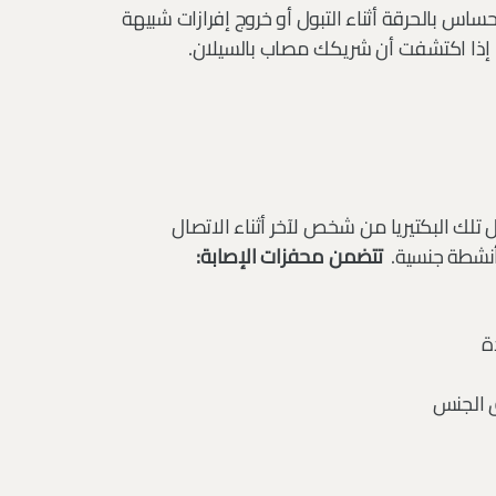
س بالحرقة أثناء التبول أو خروج إفرازات شبيهة
ا إذا اكتشفت أن شريكك مصاب بالسيلان.
ن الإصابة ببكتيريا Neisseria gonorrhoeae. وتنتقل تلك البكتيريا من شخص لآخر أثناء الاتصال
أنشطة جنسية.
تتضمن محفزات الإصابة:
ة
ق الجنس