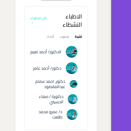
الاطباء
كل الاطباء
النشطاء
نشيط
محبوب
أحدث
الدكتور/ أحمد نعيم
دكتور/ أحمد عامر
دكتور. احمد عصام
عبدالمقصود
دكتورة / صفاء
الحسيني
د/ عمرو محمد
طلعت