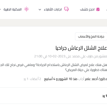
احجز كشف
اجابات الأطباء
المكتبة الطبية
جراحة المخ والأعصاب
لاج الشلل الرعاش جراحيا
نشور من طرف
علي محمد
على 2023-02-10 في 21:00
ل هنك علاج لمرض الشلل الرعاش باستخدام الجراحة؟ وماهي فرص نجاح تلك الج
ناك خطورة علي حياة المريض؟
كتور/ أحمد عامر
أجاب
منذ 10 الشهور و 4 أسابيع
2 أعضاء
·
1 رد
 رد