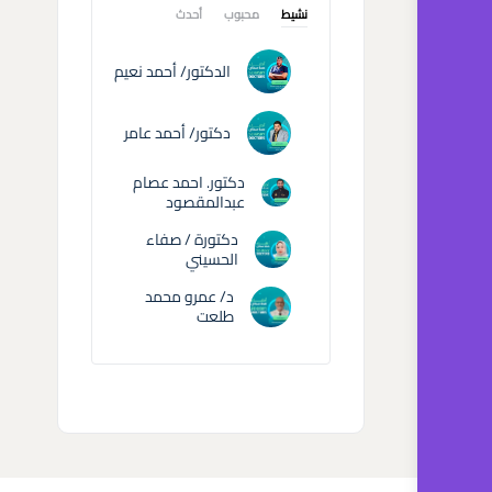
نشيط
محبوب
أحدث
الدكتور/ أحمد نعيم
دكتور/ أحمد عامر
دكتور. احمد عصام
عبدالمقصود
دكتورة / صفاء
الحسيني
د/ عمرو محمد
طلعت