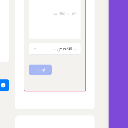
ه
ارسال