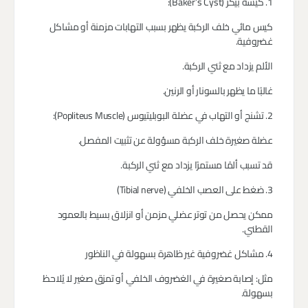
1. كيسة بيكر (Baker’s Cyst):
كيس مائي خلف الركبة يظهر بسبب التهابات مزمنة أو مشاكل
غضروفية.
الألم يزداد مع ثني الركبة.
غالبًا ما يظهر بالسونار أو الرنين.
2. تشنج أو التهاب في عضلة البوبليتيوس (Popliteus Muscle):
عضلة صغيرة خلف الركبة مسؤولة عن تثبيت المفصل.
قد تسبب ألمًا مستمرًا يزداد مع ثني الركبة.
3. ضغط على العصب الخلفي (Tibial nerve)
ممكن يحصل من توتر عضلي مزمن أو انزلاق بسيط بالعمود
القطني.
4. مشاكل غضروفية غير ظاهرة بسهولة في الناظور
مثل: إصابة صغيرة في الغضروف الخلفي أو تمزق صغير لا يُلاحظ
بسهولة.