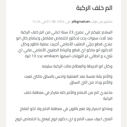
الم خلف الركبة
منشور من طرف
plfegmailcom
على 2024-08-01 في 12:24
السلام عليكم اني عمري 23 سنة اعاني من الم خلف الركبة
منذ ثلاث سنوات رحت لدكتور اختصاص مفاصل وعضام كال انو
عندي قطع جزئي الصليب الأمامي أجريت عملية ناظور وكال
الدكتور انو ماكو اي قطع والرباط الصليبي الأمامي مابي اي
شيء و انطاني ابر التهابات اسمها amikacin عدد 13 ابرة
وكال انو الاربطة والعظام مالت الركبة سليمه
والألم بقة نفسة بعد العملية واحس بالساق مالتي تعبت
والألم يزداد من اثني الساق
ماعندي الم من الامام والألم كله متركز في منطقة خلف
الركبة
وماكو احمرار ولا تغير باللون في منطقة الالم ولا اكو انتفاخ
اتمنى اعرف سبب الالم و اي دكتور اروح )يعني يا اختصاص اروح