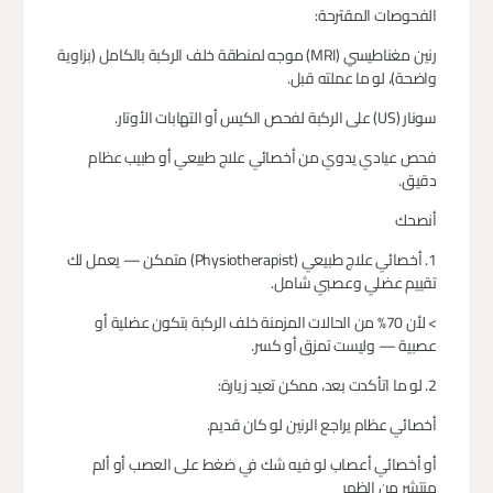
الفحوصات المقترحة:
رنين مغناطيسي (MRI) موجه لمنطقة خلف الركبة بالكامل (بزاوية
واضحة)، لو ما عملته قبل.
سونار (US) على الركبة لفحص الكيس أو التهابات الأوتار.
فحص عيادي يدوي من أخصائي علاج طبيعي أو طبيب عظام
دقيق.
أنصحك
1. أخصائي علاج طبيعي (Physiotherapist) متمكن — يعمل لك
تقييم عضلي وعصبي شامل.
> لأن 70% من الحالات المزمنة خلف الركبة بتكون عضلية أو
عصبية — وليست تمزق أو كسر.
2. لو ما اتأكدت بعد، ممكن تعيد زيارة:
أخصائي عظام يراجع الرنين لو كان قديم.
أو أخصائي أعصاب لو فيه شك في ضغط على العصب أو ألم
منتشر من الظهر