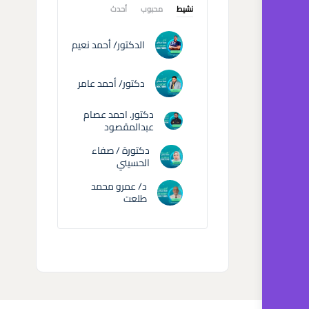
نشيط
محبوب
أحدث
الدكتور/ أحمد نعيم
دكتور/ أحمد عامر
دكتور. احمد عصام
عبدالمقصود
دكتورة / صفاء
الحسيني
د/ عمرو محمد
طلعت