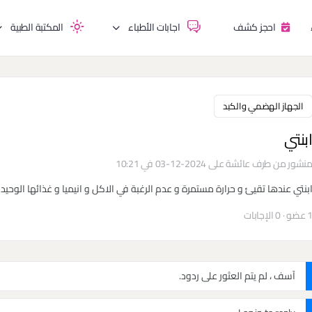
احجز كشف
اجابات الأطباء
المكتبة الطبية
الجهاز الهضمي والكبد
بنتي
نشور من طرف
عائشة
على 2024-12-03 في 10:21
بنتي عندها تقيئ و حرارة مستمرة و عدم الرغبة في الاكل و انيميا و غذائها الوحيد 
 عضو
·
0 الإجابات
آسف ، لم يتم العثور على ردود.