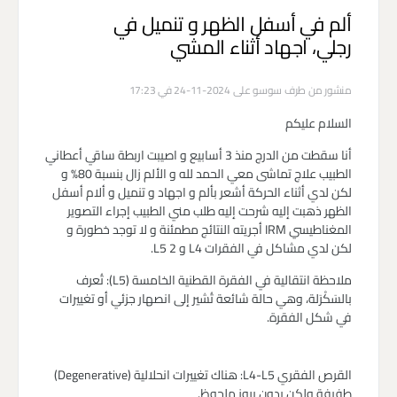
ألم في أسفل الظهر و تنميل في
رجلي، اجهاد أثناء المشي
منشور من طرف
سوسو
على 2024-11-24 في 17:23
السلام عليكم
أنا سقطت من الدرج منذ 3 أسابيع و اصيبت اربطة ساقي أعطاني
الطبيب علاج تماشى معي الحمد لله و الألم زال بنسبة 80% و
لكن لدي أثناء الحركة أشعر بألم و اجهاد و تنميل و ألام أسفل
الظهر ذهبت إليه شرحت إليه طلب مني الطبيب إجراء التصوير
المغناطيسي IRM أجريته النتائج مطمئنة و لا توجد خطورة و
لكن لدي مشاكل في الفقرات L4 و L5 2.
ملاحظة انتقالية في الفقرة القطنية الخامسة (L5): تُعرف
بالسَكْرَلة، وهي حالة شائعة تُشير إلى انصهار جزئي أو تغييرات
في شكل الفقرة.
القرص الفقري L4-L5: هناك تغييرات انحلالية (Degenerative)
طفيفة ولكن بدون بروز ملحوظ.