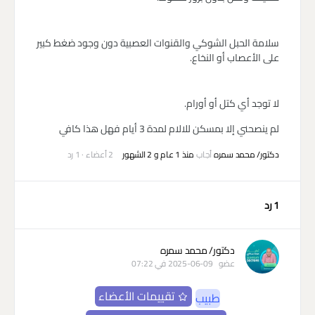
سلامة الحبل الشوكي والقنوات العصبية دون وجود ضغط كبير
على الأعصاب أو النخاع.
لا توجد أي كتل أو أورام.
لم ينصحني إلا بمسكن للالام لمدة 3 أيام فهل هذا كافي
دكتور/ محمد سمره
أجاب
منذ 1 عام و 2 الشهور
2 أعضاء
·
1 رد
1 رد
دكتور/ محمد سمره
عضو
2025-06-09 في 07:22
تقييمات الأعضاء
طبيب