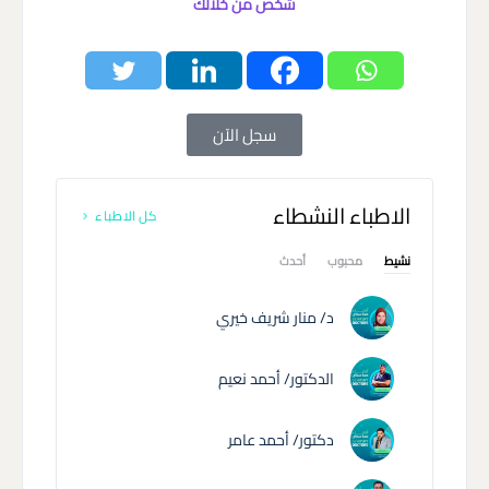
شخص من خلالك
سجل الآن
الاطباء النشطاء
كل الاطباء
نشيط
محبوب
أحدث
د/ منار شريف خيري
الدكتور/ أحمد نعيم
دكتور/ أحمد عامر