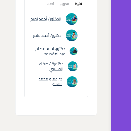
نشيط
محبوب
أحدث
الدكتور/ أحمد نعيم
دكتور/ أحمد عامر
دكتور. احمد عصام
عبدالمقصود
دكتورة / صفاء
الحسيني
د/ عمرو محمد
طلعت