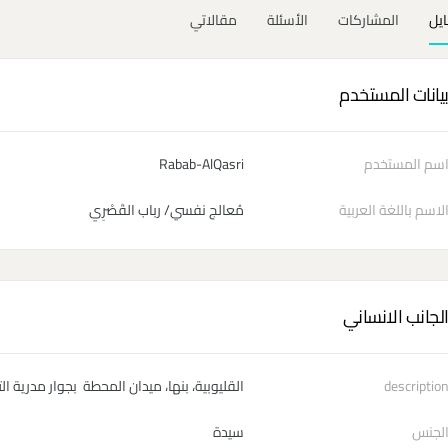
ايل
المشاركات
الأسئلة
مقالاتي
يانات المستخدم
سم المستخدم
Rabab-AlQasri
لاسم باللغة العربية
مُعالج نفسي/ رباب القَصْرِي
لجانب الانساني
descriptio
القليوبية، بنها، ميدان المحطة بجوار مدرية التر
لجنس
سيدة