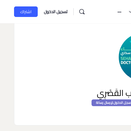
تسجيل الدخول
اشتراك
 القَصْرِي
سجل الدخول لإرسال رسالة