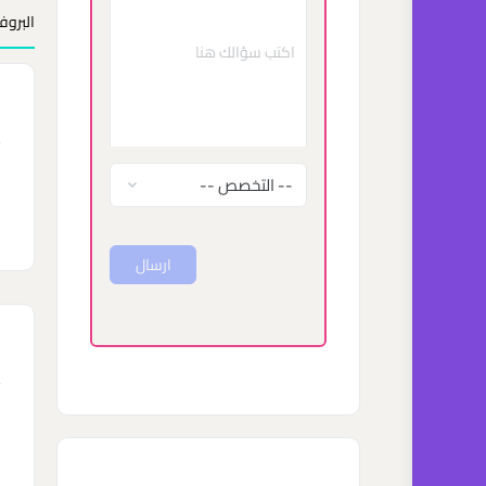
البروف
ب
ا
ا
ارسال
ا
n
ا