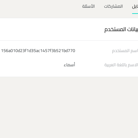
ايل
المشاركات
الأسئلة
يانات المستخدم
سم المستخدم
156a010d23f1d35ac1457f3b521bd770
لاسم باللغة العربية
أسماء