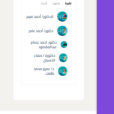
نشيط
محبوب
أحدث
الدكتور/ أحمد نعيم
دكتور/ أحمد عامر
دكتور. احمد عصام
عبدالمقصود
دكتورة / صفاء
الحسيني
د/ عمرو محمد
طلعت