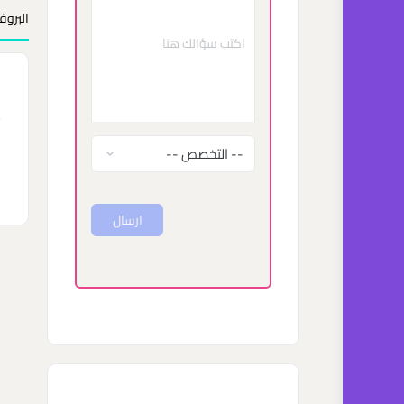
البروف
ب
ا
ا
ارسال