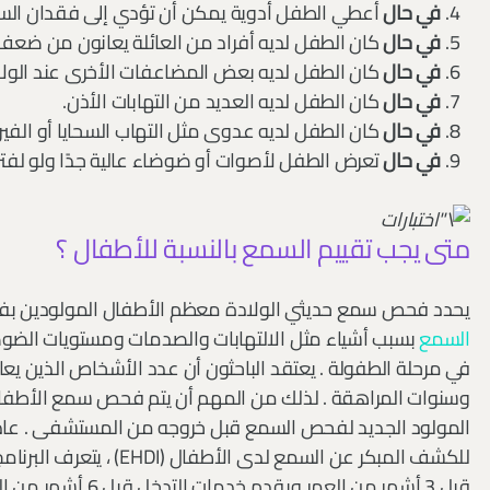
في حال
أعطي الطفل أدوية يمكن أن تؤدي إلى فقدان الس
في حال
كان الطفل لديه أفراد من العائلة يعانون من ضعف
في حال
كان الطفل لديه بعض المضاعفات الأخرى عند الولا
في حال
كان الطفل لديه العديد من التهابات الأذن.
في حال
كان الطفل لديه عدوى مثل التهاب السحايا أو الفي
في حال
تعرض الطفل لأصوات أو ضوضاء عالية جدًا ولو لفتر
متى يجب تقييم السمع بالنسبة للأطفال ؟
يحدد فحص سمع حديثي الولادة معظم الأطفال المولودين بف
السمع
بسبب أشياء مثل الالتهابات والصدمات ومستويات الضوض
في مرحلة الطفولة . يعتقد الباحثون أن عدد الأشخاص الذين 
وسنوات المراهقة . لذلك من المهم أن يتم فحص سمع الأطفال 
المولود الجديد لفحص السمع قبل خروجه من المستشفى . ع
للكشف المبكر عن السمع لد
قبل 3 أشهر من العمر