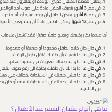
يذهل معظم الأطفال حديثي الولادة أو يقافزون عند صدور 
في عمر
3 أشهر
يتعرف الطفل عادةً على صوت أحد الوالدين
في عمر
6 أشهر
يمكن للطفل أن يوجه عينيه أو رأسه نحو ا
في عمر
12 شهرًا
يمكن للطفل عادةً أن يقلد بعض الأصوات وي
أما عندما يكبر رضيعك ويصبح طفلًا صغيرًا فقد تشمل علامات
في حال
كان كلام الطفل محدودا أو ضعيفا أو معدوما.
في حال
ما اذا شعرت بأن طفلك غافل طوال الوقت.
في حال
ما اذا واجه طفلك صعوبات في عملية التعلم.
في حال
ما اذا بدا لك بأن طفلك بحاجة الى رفع صوت التلفاز.
في حال
ما اذا فشل طفلك في الاستجابة لخطابك على مستوى
في حال
ما اذا فشل طفلك في الاستجابة لاسمه أو كان يصا
في الخلفية.
ما هي أنواع فقدان السمع عند الأطفال ؟