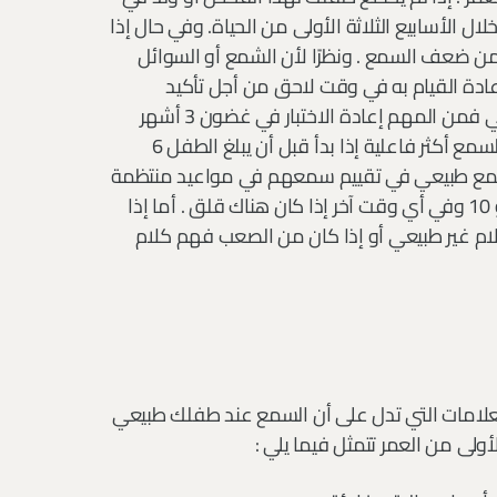
الأسابيع الثلاثة الأولى من الحياة. وفي حال إذا
من ضعف السمع . ونظرًا لأن الشمع أو السوائل
 إعادة القيام به في وقت لاحق من أجل تأكيد
التشخيص . إذا لم يجتاز طفلك حديث الولادة فحص السمع الأولي فمن المهم إعادة الاختبار في غضون 3 أشهر
حتى يمكن بدء العلاج على الفور . يمكن أن يكون علاج ضعف السمع أكثر فاعلية إذا بدأ قبل أن يبلغ الطفل 6
 بسمع طبيعي في تقييم سمعهم في مواعيد منتظمة
مع الأطباء . تُجرى اختبارات السمع عادةً في سن 4 و 5 و 6 و 8 و 10 وفي أي وقت آخر إذا كان هناك قلق . أما إذا
ام غير طبيعي أو إذا كان من الصعب فهم كلام
علامات التي تدل على أن السمع عند طفلك طبيعي
لى من العمر تتمثل فيما يلي :