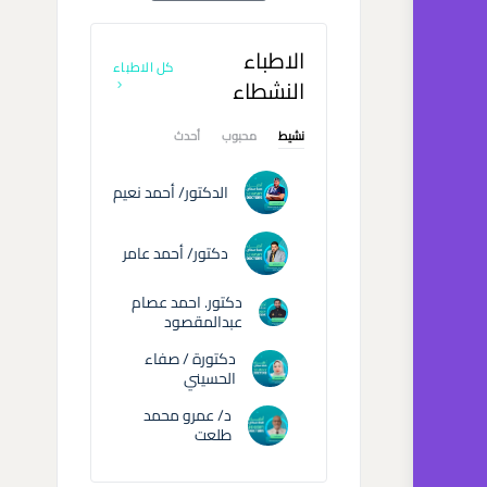
الاطباء
كل الاطباء
النشطاء
نشيط
محبوب
أحدث
الدكتور/ أحمد نعيم
دكتور/ أحمد عامر
دكتور. احمد عصام
عبدالمقصود
دكتورة / صفاء
الحسيني
د/ عمرو محمد
طلعت