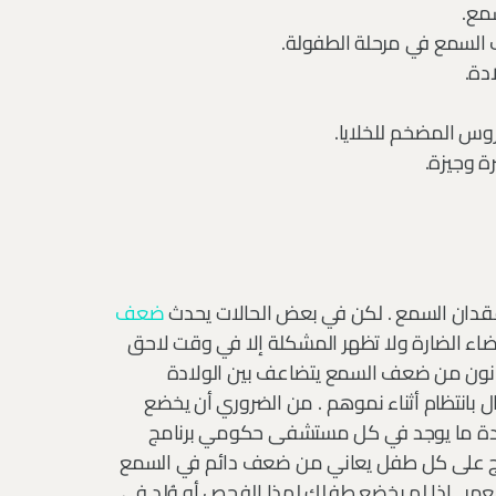
مع.
 السمع في مرحلة الطفولة.
دة.
روس المضخم للخلايا.
ة وجيزة.
قدان السمع . لكن في بعض الحالات يحدث
ضعف
اء الضارة ولا تظهر المشكلة إلا في وقت لاحق
يعانون من ضعف السمع يتضاعف بين الولادة
بانتظام أثناء نموهم . من الضروري أن يخضع
ادة ما يوجد في كل مستشفى حكومي برنامج
ى الأطفال (EHDI) ، يتعرف البرنامج على كل طفل يعاني من ضعف دائم في السمع
 ويقدم خدمات التدخل قبل 6 أشهر من العمر . إذا لم يخضع طفلك لهذا الفحص أو وُلد في