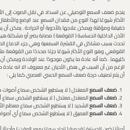
ينجم ضعف السمع التوصيلي عن انسداد في نقل الصوت إلى الأذن 
الأكثر شيوعًا لهذا النوع من فقدان السمع عند الرضع والأطفا
خفيفة ومؤقتة ويمكن علاجها بالأدوية أو الجراحة . يمكن أن
الأذن الداخلية الحساسة ( القوقعة ) مصابة بضرر أو مشكلة هيك
تحدث بسبب مشاكل في القشرة السمعية وهي جزء الدماغ ا
القوقعي وهو النوع الأكثر شيوعًا جزءًا محددًا من القوقعة مثل خل
كليهما . كما أنه عادة ما يكون موجودًا عند الولادة ويمكن أن
الرغم من أن السبب في بعض الأحيان غير معروف الا انه عادة م
أن يتم تصنيف درجة ضعف السمع الحسي العصبي كما يلي :
ضعف السمع
المعتدل ( لا يستطيع الشخص سماع أصوات مع
ضعف السمع
المعتدل معتدل ( لا يستطيع الشخص سماع أص
ضعف السمع
الشديد ( لا يستطيع الشخص سماع معظم الأ
ضعف السمع
العميق ( لا يستطيع الشخص سماع أي أصوات 
أحيانًا تكون الخسارة تقدمية ( تزداد سوءًا بمرور الوقت ) وأحيانً