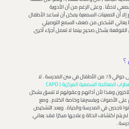
معي لاحقًا . وعلى الرغم من أن الأدوية
 إلا أن المعينات السمعية يمكن أن تساعد الأطفال
ا يعاني الشخص من ضعف السمع التوصيلي
لقوقعة بشكل صحيح بينما لا تعمل أجزاء أخرى
؟
هو مشكلة سمعية تؤثر على حوالي 5٪ من الأطفال في سن المدرسة . لا
اضطراب المعالجة السمعية المركزية ( CAPD
لآخرون وهذا لأن آذانهم وعقولهم لا تنسق بشكل
غ على الأصوات ويفسرها وخاصة الكلام . ومع
ب يمكن للأطفال المصابين باضطراب APD أن يكونوا ناجحين في المدرسة والحياة . ويعد التشخيص
لم يتم اكتشاف الحالة وعلاجها مبكرًا فقد يعاني
رسة .