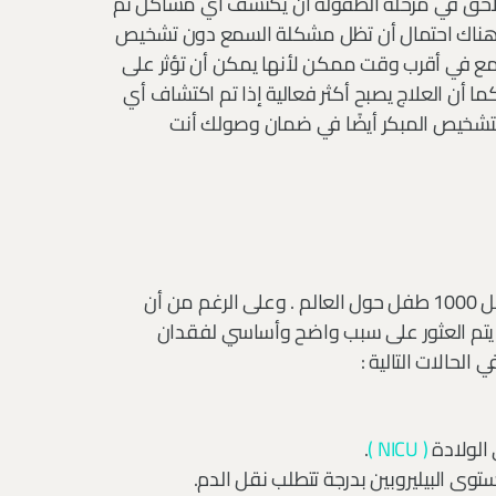
لاحق في مرحلة الطفولة أن يكتشف أي مشاكل تم
يظل هناك احتمال أن تظل مشكلة السمع دون تشخيص
مع في أقرب وقت ممكن لأنها يمكن أن تؤثر على
ما أن العلاج يصبح أكثر فعالية إذا تم اكتشاف أي
تشخيص المبكر أيضًا في ضمان وصولك أنت
فقدان السمع هو عيب خلقي شائع يصيب حوالي 1 إلى 3 من كل 1000 طفل حول العالم . وعلى الرغم من أن
م يتم العثور على سبب واضح وأساسي لفقدان
حالات التالية :
 الولادة
( NICU )
.
وى البيليروبين بدرجة تتطلب نقل الدم.