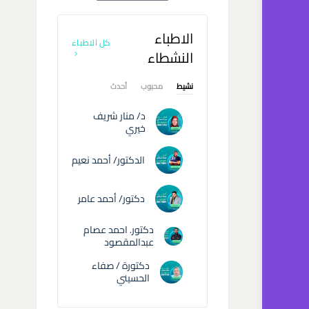
الاطباء
كل الاطباء
النشطاء
نشيط
محبوب
أحدث
د/ منار شريف
خيري
الدكتور/ أحمد نعيم
دكتور/ أحمد عامر
دكتور. احمد عصام
عبدالمقصود
دكتورة / صفاء
الحسيني